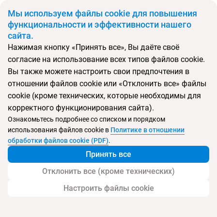
BYN
Мы используем файлы cookie для повышения
функциональности и эффективности нашего
сайта.
Главная
Поиск тура
Tre Canne
Нажимая кнопку «Принять все», Вы даёте своё
согласие на использование всех типов файлов cookie.
Перейти в подбор
Вы также можете настроить свои предпочтения в
отношении файлов cookie или «Отклонить все» файлы
Черногория, Будва
cookie (кроме технических, которые необходимы для
корректного функционирования сайта).
Тип:
Городской
Ознакомьтесь подробнее со списком и порядком
использования файлов cookie в
Политике в отношении
Tre Canne
обработки файлов cookie (PDF)
.
Принять все
Отклонить все (кроме технических)
Настроить файлы cookie