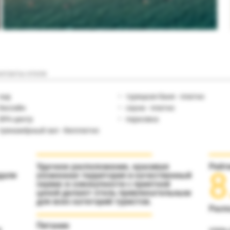
нтакты отеля
сад
турецкая баня - платно
бассейн
сауна - платно
SPA-центр
парковка
тренажёрный зал - бесплатно
Удачное расположение, красивая
Рейт
8
дали
ухоженная территория и качественный
сервис в совокупности с приятной
ценой делают отель привлекательным
для всех категорий туристов.
Расп
Питание
a
отель