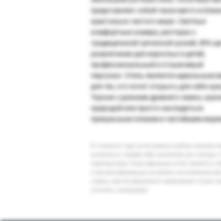
представляет собой тихое место в близ
кристально чистого моря. Светлые
комфортные номера, ресторан с
традиционной греческой кухней, SPA-це
развлечения для взрослых и детей,
профессиональный и отзывчивый
персонал. Отель является идеальным 
для тех, кто хочет открыть для себя кр
Торони с руинами древнего замка, кра
природой или просто насладиться
прекрасным пляжем и чистейшим море
В стоимость тура на регулярных рейсах заложен 
актуального тарифа либо изменение дат поездки. 
туроператоров. Классификация отеля, является су
и прочей информации на момент изготовления ре
страны (места) временного пребывания и (или) к
уточнять у менеджера.