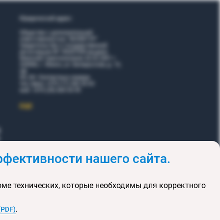
Юридический адрес:
Общество с дополнительной
ответственностью "ВОЯЖТУР"
Свидетельство о государственной
регистрации № 190207095 выдано
Минский горисполкомом 26.02.2001 г.
220006, г. Минск, ул. Белорусская, д. 15,
оф.
5Н, 6Н. Контактные номера:
тел./факс +375 (17) 365 35 03
моб. +375 (29) 605 55 99
EЩЕ
фективности нашего сайта.
и
Акции
оме технических, которые необходимы для корректного
клюзивных туров
та сайта
(PDF)
.