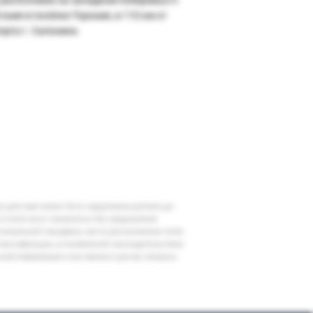
ония в посёлке Торония, в 110 км от
орта г. Салоники.
шу дату вам может быть предложена доплата до
 в отеле могут измениться без уведомления
егиональной специфики, места расположения отеля
классификации, установленной законодательством
очной информации и все важные для вас вопросы