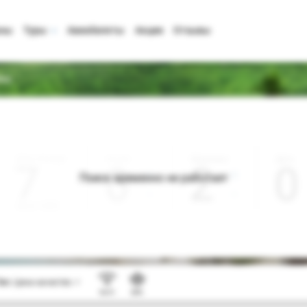
аны
Туры
Авиабилеты
Акции
Отзывы
Sea
Дата отъезда
Ночей
Взрослые
Дети
0
2
0
Поиск временно не работает
Август 2026
Тип:
Цена-качество ⚡
Wi-Fi
SPA