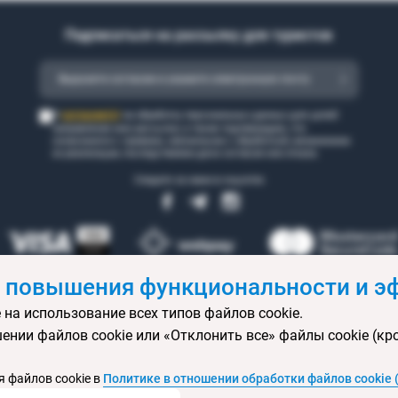
Подписаться на рассылку для туристов
согласен(а)
Я
на обработку персональных данных для целей
направления мне рассылки, а также подтверждаю, что
ознакомился с правами, связанными с обработкой, механизмом
их реализации, последствиями дачи согласия или отказа.
Следите за нами в соцсетях
 повышения функциональности и эф
 на использование всех типов файлов cookie.
 бронирования
Статьи
Контакты
Агентствам онлайн
Ваканси
ении файлов cookie или «Отклонить все» файлы cookie (кр
ртификаты
Горящие туры
Экскурсионные туры
Календарь экс
изы
Политика конфиденциальности
Выбор настроек cookie
Кар
 файлов cookie в
Политике в отношении обработки файлов cookie 