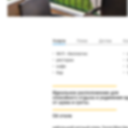
Услуги
Пляж
Детям
Ко
Wi-Fi - бесплатно
ресторан
кафе
бар
Идеальное расположение для
спокойного отдыха и уединения в
от шума и суеты.
Об отеле
небольшой уютный отель Toroni Blue Se