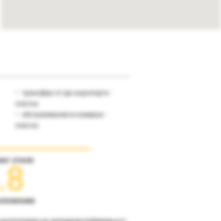
трансфер от/до аэропорта -
платно
обслуживание в номерах -
платно
инг отеля
.8
оложение
 расположен на западном побережье п-