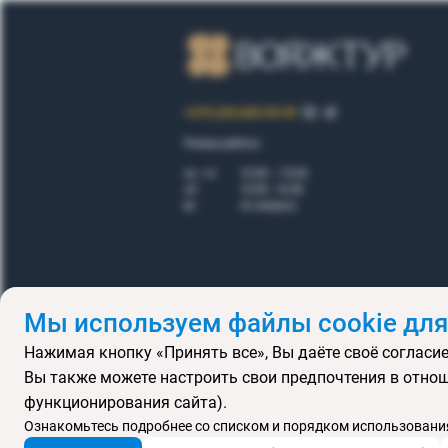
+375 (29) 605-55-99
Режим работы:
пн - пт
10.00 – 19.00
сб
10.00 - 16.00
вс
по запросу
Мы используем файлы cookie для
Нажимая кнопку «Принять все», Вы даёте своё согласие
Правила
Вы также можете настроить свои предпочтения в отнош
Подарочные се
функционирования сайта).
MICE
В
Ознакомьтесь подробнее со списком и порядком использования