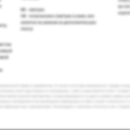
и
ва Сит
ВВ - завтрак.
аэроп
HB - полупансион (завтрак и ужин, все
напитки за ужином за дополнительную
нтр,
плату)
местом
асивый
сивой
м.
минимальный тариф по авиабилетам. В случае отсутствия минимального тарифа на ва
Описание отеля подготовлено по материалам с сайта и промо-буклета отеля. Условия
бъективной оценкой туроператора, которая формируется исходя из уровня сервиса, р
кламных материалов и/или размещения информации на сайте и может отличаться от 
лассификации иных туроператоров. Рекомендуем к описанию относиться как к справ