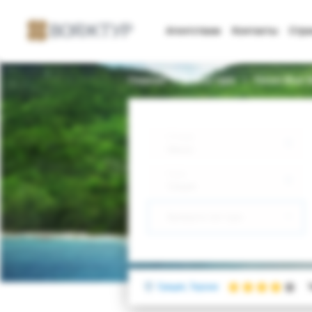
Агентствам
Контакты
Стр
Главная
Поиск тура
Toroni Blue 
Откуда
Минск
Куда
Греция
Выберите тип тура
Греция, Торони