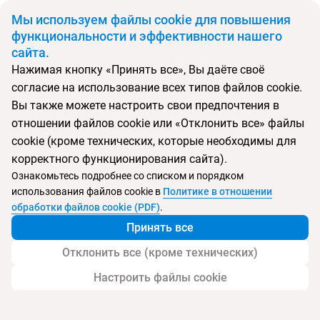
BYN
Мы используем файлы cookie для повышения
функциональности и эффективности нашего
сайта.
Главная
Поиск тура
Topaz Beach Hotel
Нажимая кнопку «Принять все», Вы даёте своё
согласие на использование всех типов файлов cookie.
Перейти в подбор
Вы также можете настроить свои предпочтения в
отношении файлов cookie или «Отклонить все» файлы
Шри-Ланка, Негомбо
cookie (кроме технических, которые необходимы для
корректного функционирования сайта).
Тип:
Семейный
Ознакомьтесь подробнее со списком и порядком
использования файлов cookie в
Политике в отношении
Topaz Beach Hotel
обработки файлов cookie (PDF)
.
Принять все
Отклонить все (кроме технических)
Настроить файлы cookie