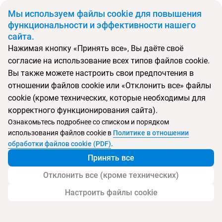
BYN
Мы используем файлы cookie для повышения
функциональности и эффективности нашего
сайта.
Главная
Поиск тура
Topacio I-II-III-IV
Нажимая кнопку «Принять все», Вы даёте своё
согласие на использование всех типов файлов cookie.
Перейти в подбор
Вы также можете настроить свои предпочтения в
отношении файлов cookie или «Отклонить все» файлы
Испания, Кальпе
cookie (кроме технических, которые необходимы для
корректного функционирования сайта).
Тип:
Семейный
Ознакомьтесь подробнее со списком и порядком
использования файлов cookie в
Политике в отношении
Topacio I-II-III-IV
обработки файлов cookie (PDF)
.
Принять все
Отклонить все (кроме технических)
Настроить файлы cookie
Услуги
Пляж
Детям
Дополнительно