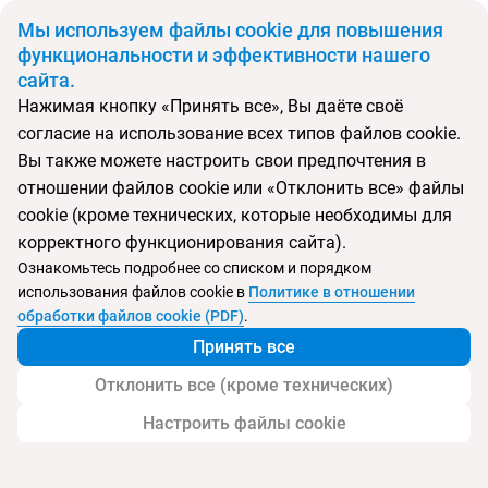
BYN
Мы используем файлы cookie для повышения
функциональности и эффективности нашего
сайта.
Главная
Поиск тура
Tivoli Carvoeiro
Нажимая кнопку «Принять все», Вы даёте своё
согласие на использование всех типов файлов cookie.
Перейти в подбор
Вы также можете настроить свои предпочтения в
отношении файлов cookie или «Отклонить все» файлы
Португалия, Карвоэйру
cookie (кроме технических, которые необходимы для
корректного функционирования сайта).
Ознакомьтесь подробнее со списком и порядком
использования файлов cookie в
Политике в отношении
Tivoli Carvoeiro
обработки файлов cookie (PDF)
.
Принять все
Отклонить все (кроме технических)
Настроить файлы cookie
Услуги
Пляж
Детям
Контакты отеля