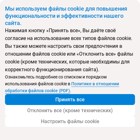
BYN
Мы используем файлы cookie для повышения
функциональности и эффективности нашего
сайта.
Главная
Поиск тура
Thinalos Aparthotel
Нажимая кнопку «Принять все», Вы даёте своё
согласие на использование всех типов файлов cookie.
Перейти в подбор
Вы также можете настроить свои предпочтения в
отношении файлов cookie или «Отклонить все» файлы
Греция, Ахарави
cookie (кроме технических, которые необходимы для
корректного функционирования сайта).
Тип:
Экономичный
Ознакомьтесь подробнее со списком и порядком
использования файлов cookie в
Политике в отношении
Thinalos Aparthotel
обработки файлов cookie (PDF)
.
Принять все
Отклонить все (кроме технических)
Настроить файлы cookie
Услуги
Пляж
Детям
Контакты отеля