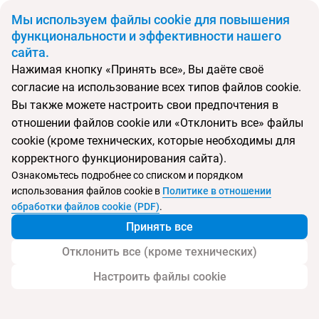
BYN
Мы используем файлы cookie для повышения
функциональности и эффективности нашего
сайта.
Главная
Поиск тура
The Westin Resort Nusa Dua
Нажимая кнопку «Принять все», Вы даёте своё
согласие на использование всех типов файлов cookie.
Перейти в подбор
Вы также можете настроить свои предпочтения в
отношении файлов cookie или «Отклонить все» файлы
Индонезия, Нуса Дуа
cookie (кроме технических, которые необходимы для
корректного функционирования сайта).
Тип:
Семейный
Ознакомьтесь подробнее со списком и порядком
использования файлов cookie в
Политике в отношении
The Westin Resort Nusa Dua
обработки файлов cookie (PDF)
.
Принять все
Отклонить все (кроме технических)
Настроить файлы cookie