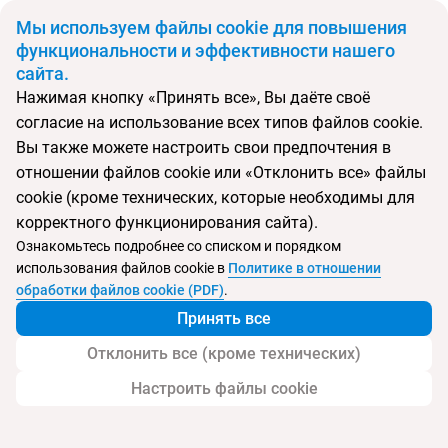
BYN
Мы используем файлы cookie для повышения
функциональности и эффективности нашего
сайта.
Главная
Поиск тура
The Westin Dubai Mina Seyahi Beach Resort
Нажимая кнопку «Принять все», Вы даёте своё
согласие на использование всех типов файлов cookie.
Вы также можете настроить свои предпочтения в
Перейти в подбор
отношении файлов cookie или «Отклонить все» файлы
cookie (кроме технических, которые необходимы для
ОАЭ, Дубай
корректного функционирования сайта).
Ознакомьтесь подробнее со списком и порядком
Тип:
Семейный
использования файлов cookie в
Политике в отношении
обработки файлов cookie (PDF)
.
The Westin Dubai Mina Seyahi Beach Resort
Принять все
Отклонить все (кроме технических)
Настроить файлы cookie