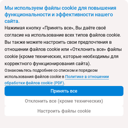
BYN
Мы используем файлы cookie для повышения
функциональности и эффективности нашего
сайта.
Главная
Поиск тура
The St. Regis
Нажимая кнопку «Принять все», Вы даёте своё
согласие на использование всех типов файлов cookie.
Перейти в подбор
Вы также можете настроить свои предпочтения в
отношении файлов cookie или «Отклонить все» файлы
ОАЭ, Абу-Даби
cookie (кроме технических, которые необходимы для
корректного функционирования сайта).
Тип:
Семейный
Ознакомьтесь подробнее со списком и порядком
использования файлов cookie в
Политике в отношении
The St. Regis
обработки файлов cookie (PDF)
.
Принять все
Отклонить все (кроме технических)
Настроить файлы cookie