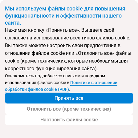
BYN
Мы используем файлы cookie для повышения
функциональности и эффективности нашего
сайта.
Главная
Поиск тура
The Sis Kata Resort (Adults Only)
Нажимая кнопку «Принять все», Вы даёте своё
согласие на использование всех типов файлов cookie.
Перейти в подбор
Вы также можете настроить свои предпочтения в
отношении файлов cookie или «Отклонить все» файлы
Таиланд, Ката
cookie (кроме технических, которые необходимы для
корректного функционирования сайта).
Тип:
Молодежный
Ознакомьтесь подробнее со списком и порядком
использования файлов cookie в
Политике в отношении
The Sis Kata Resort (Adults Only)
обработки файлов cookie (PDF)
.
Принять все
Отклонить все (кроме технических)
Настроить файлы cookie