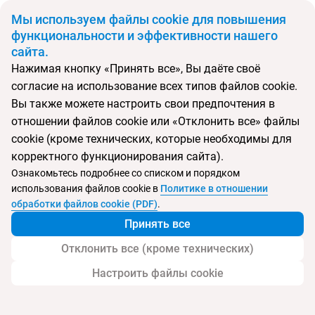
BYN
Мы используем файлы cookie для повышения
функциональности и эффективности нашего
сайта.
Главная
Поиск тура
Shore at Katathani
Нажимая кнопку «Принять все», Вы даёте своё
согласие на использование всех типов файлов cookie.
Перейти в подбор
Вы также можете настроить свои предпочтения в
отношении файлов cookie или «Отклонить все» файлы
Таиланд, Ката
cookie (кроме технических, которые необходимы для
корректного функционирования сайта).
Тип:
Только для взрослых
Ознакомьтесь подробнее со списком и порядком
использования файлов cookie в
Политике в отношении
Shore at Katathani
обработки файлов cookie (PDF)
.
Принять все
Отклонить все (кроме технических)
Настроить файлы cookie
Услуги
Пляж
Детям
Дополнительно