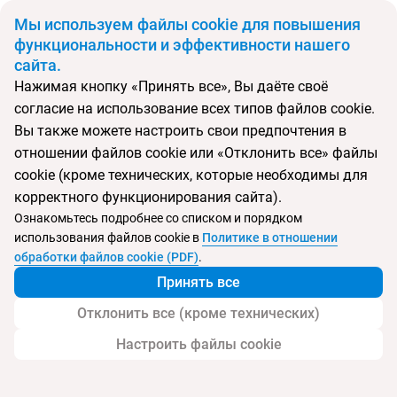
BYN
Мы используем файлы cookie для повышения
функциональности и эффективности нашего
сайта.
Главная
Поиск тура
The Royal Zanzibar
Нажимая кнопку «Принять все», Вы даёте своё
согласие на использование всех типов файлов cookie.
Перейти в подбор
Вы также можете настроить свои предпочтения в
отношении файлов cookie или «Отклонить все» файлы
Танзания, Занзибар
cookie (кроме технических, которые необходимы для
корректного функционирования сайта).
Тип:
Семейный
Ознакомьтесь подробнее со списком и порядком
использования файлов cookie в
Политике в отношении
The Royal Zanzibar
обработки файлов cookie (PDF)
.
Принять все
Отклонить все (кроме технических)
Настроить файлы cookie