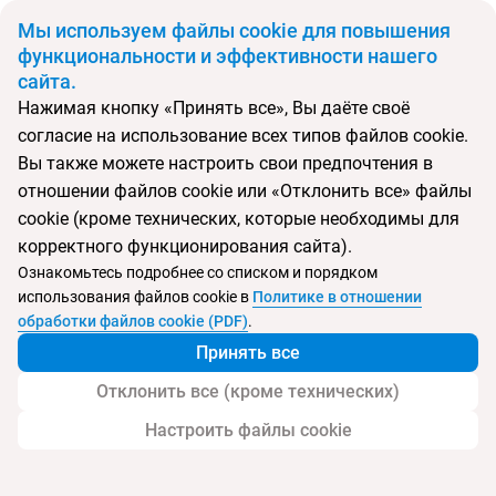
BYN
Мы используем файлы cookie для повышения
функциональности и эффективности нашего
сайта.
Главная
Поиск тура
The Ritz-Carlton Sanya Yalong Bay
Нажимая кнопку «Принять все», Вы даёте своё
согласие на использование всех типов файлов cookie.
Перейти в подбор
Вы также можете настроить свои предпочтения в
отношении файлов cookie или «Отклонить все» файлы
Китай, Ялонг Бэй
cookie (кроме технических, которые необходимы для
корректного функционирования сайта).
Тип:
Deluxe отель
Ознакомьтесь подробнее со списком и порядком
использования файлов cookie в
Политике в отношении
The Ritz-Carlton Sanya Yalong Bay
обработки файлов cookie (PDF)
.
Принять все
Отклонить все (кроме технических)
Настроить файлы cookie