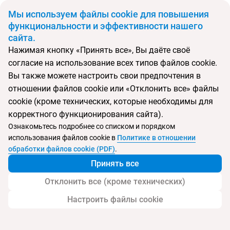
BYN
Мы используем файлы cookie для повышения
функциональности и эффективности нашего
сайта.
Главная
Поиск тура
The Plaza Hotel and Resort
Нажимая кнопку «Принять все», Вы даёте своё
согласие на использование всех типов файлов cookie.
Перейти в подбор
Вы также можете настроить свои предпочтения в
отношении файлов cookie или «Отклонить все» файлы
Оман, Салала
cookie (кроме технических, которые необходимы для
корректного функционирования сайта).
Тип:
Семейный
Ознакомьтесь подробнее со списком и порядком
использования файлов cookie в
Политике в отношении
The Plaza Hotel and Resort
обработки файлов cookie (PDF)
.
Принять все
Отклонить все (кроме технических)
Настроить файлы cookie