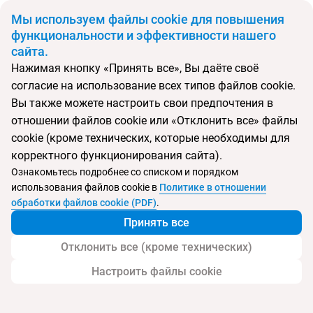
BYN
Мы используем файлы cookie для повышения
функциональности и эффективности нашего
сайта.
Главная
Поиск тура
The Oba Hotel Bodrum
Нажимая кнопку «Принять все», Вы даёте своё
согласие на использование всех типов файлов cookie.
Перейти в подбор
Вы также можете настроить свои предпочтения в
отношении файлов cookie или «Отклонить все» файлы
Турция, Бодрум
cookie (кроме технических, которые необходимы для
корректного функционирования сайта).
Тип:
Семейный
Ознакомьтесь подробнее со списком и порядком
использования файлов cookie в
Политике в отношении
The Oba Hotel Bodrum
обработки файлов cookie (PDF)
.
Принять все
Отклонить все (кроме технических)
Настроить файлы cookie
Услуги
Пляж
Детям
Дополнительно