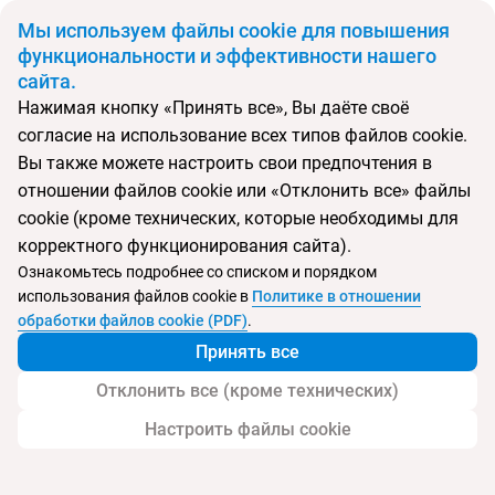
BYN
Мы используем файлы cookie для повышения
функциональности и эффективности нашего
сайта.
Главная
Поиск тура
Lantern Resorts Patong
Нажимая кнопку «Принять все», Вы даёте своё
согласие на использование всех типов файлов cookie.
Перейти в подбор
Вы также можете настроить свои предпочтения в
отношении файлов cookie или «Отклонить все» файлы
Таиланд, Патонг
cookie (кроме технических, которые необходимы для
корректного функционирования сайта).
Тип:
Цена-качество ⚡
Ознакомьтесь подробнее со списком и порядком
использования файлов cookie в
Политике в отношении
Lantern Resorts Patong
обработки файлов cookie (PDF)
.
Принять все
Отклонить все (кроме технических)
Настроить файлы cookie