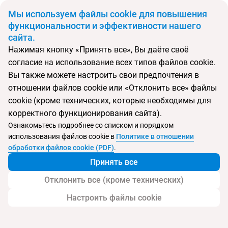
BYN
Мы используем файлы cookie для повышения
функциональности и эффективности нашего
сайта.
Главная
Поиск тура
Biltmore Tbilisi
Нажимая кнопку «Принять все», Вы даёте своё
согласие на использование всех типов файлов cookie.
Перейти в подбор
Вы также можете настроить свои предпочтения в
отношении файлов cookie или «Отклонить все» файлы
Грузия, Тбилиси
cookie (кроме технических, которые необходимы для
корректного функционирования сайта).
Тип:
Городской
Ознакомьтесь подробнее со списком и порядком
использования файлов cookie в
Политике в отношении
Biltmore Tbilisi
обработки файлов cookie (PDF)
.
Принять все
Отклонить все (кроме технических)
Настроить файлы cookie