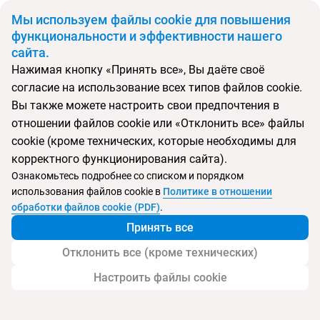
BYN
Мы используем файлы cookie для повышения
функциональности и эффективности нашего
сайта.
Главная
Поиск тура
Tangerine Beach
Нажимая кнопку «Принять все», Вы даёте своё
согласие на использование всех типов файлов cookie.
Перейти в подбор
Вы также можете настроить свои предпочтения в
отношении файлов cookie или «Отклонить все» файлы
Шри-Ланка, Калутара
cookie (кроме технических, которые необходимы для
корректного функционирования сайта).
Ознакомьтесь подробнее со списком и порядком
Хит продаж
Тип:
Цена-качество ⚡
использования файлов cookie в
Политике в отношении
Tangerine Beach
обработки файлов cookie (PDF)
.
Принять все
Отклонить все (кроме технических)
Настроить файлы cookie