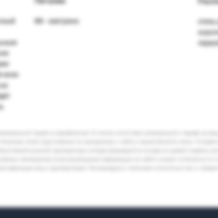
Питание
Расп
ссный
BB - завтраки.
отель
аэроп
льным
перво
кая
вия
з всех
 на
дёт
а.
минимальный тариф по авиабилетам. В случае отсутствия минимального тарифа на ва
Описание отеля подготовлено по материалам с сайта и промо-буклета отеля. Условия
бъективной оценкой туроператора, которая формируется исходя из уровня сервиса, р
кламных материалов и/или размещения информации на сайте и может отличаться от 
лассификации иных туроператоров. Рекомендуем к описанию относиться как к справ