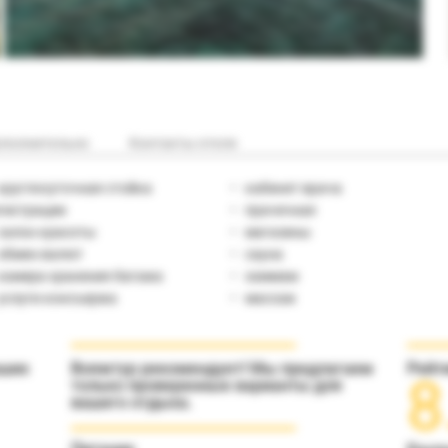
полнительно
Контакты отеля
круглосуточная стойка
кабинет врача
гистрации
прачечная
салон красоты
магазины
обмен валют
сауна
камера хранения багажа
хаммам
услуги консъержа
массаж
аших
Вояжтур рекомендует! Мы предлагаем
Рейт
8
только проверенные варианты для
вашего отдыха.