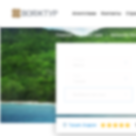
Агентствам
Контакты
Стр
Главная
Поиск тура
Swissotel Re
Откуда
Минск
Куда
Турция
Выберите тип тура
Турция, Бодрум