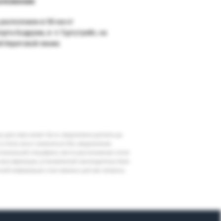
оложение
 расположен в 58 км от
орта Бодрума, в п.Тургутрейс, на
й береговой линии.
шу дату вам может быть предложена доплата до
 в отеле могут измениться без уведомления
егиональной специфики, места расположения отеля
классификации, установленной законодательством
очной информации и все важные для вас вопросы