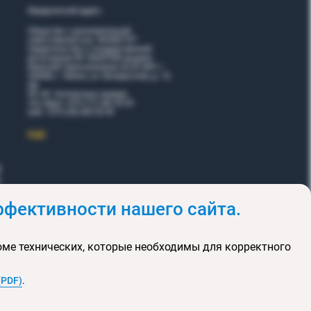
Юридический адрес:
Общество с дополнительной
ответственностью "ВОЯЖТУР"
Свидетельство о государственной
регистрации № 190207095 выдано
Минский горисполкомом 26.02.2001 г.
220006, г. Минск, ул. Белорусская, д. 15,
оф.
5Н, 6Н. Контактные номера:
тел./факс +375 (17) 365 35 03
моб. +375 (29) 605 55 99
EЩЕ
фективности нашего сайта.
и
Акции
оме технических, которые необходимы для корректного
клюзивных туров
та сайта
(PDF)
.