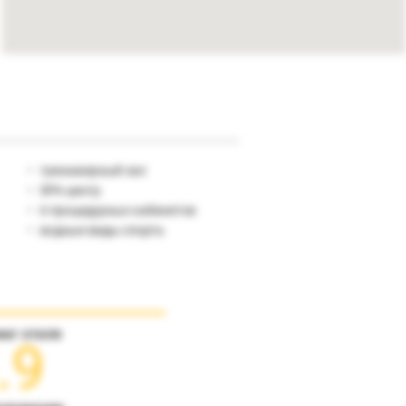
тренажерный зал
SPA-центр
6 процедурных кабинетов
водные виды спорта.
инг отеля
.9