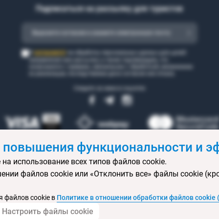
Подписаться на рассылку для туристов
согласен(а)
Я
на обработку персональных данных для целей
направления мне рассылки, а также подтверждаю, что
ознакомился с правами, связанными с обработкой, механизмом
их реализации, последствиями дачи согласия или отказа.
Следите за нами в соцсетях
 повышения функциональности и эф
 на использование всех типов файлов cookie.
 бронирования
Статьи
Контакты
Агентствам онлайн
Ваканси
ении файлов cookie или «Отклонить все» файлы cookie (кр
ртификаты
Горящие туры
Экскурсионные туры
Календарь экс
изы
Политика конфиденциальности
Выбор настроек cookie
Кар
 файлов cookie в
Политике в отношении обработки файлов cookie 
Настроить файлы cookie