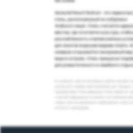
Об отеле
Swissotel Resort Bodrum - это первокла
отель, расположенный на побережье
Эгейского моря. Отель считается идеа
местом, где сочетается культура, эгейс
расслабленность и великолепные усло
для занятия водными видами спорта. И
номеров открывается панорамный вид
море и острова. Отель прекрасно подой
для романтического и семейного отдых
В стоимость тура на регулярных рейсах заложен 
актуального тарифа либо изменение дат поездки. 
туроператоров. Классификация отеля, является су
и прочей информации на момент изготовления ре
страны (места) временного пребывания и (или) к
уточнять у менеджера.