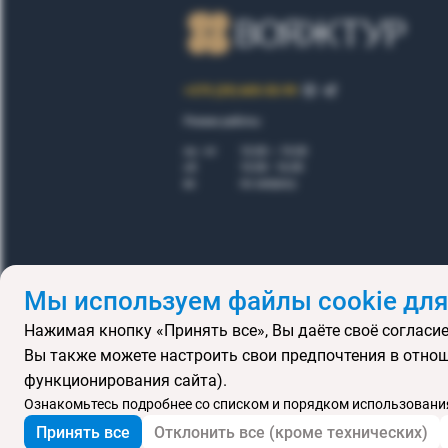
+375 (29) 605-55-99
Режим работы:
пн - пт
10.00 – 19.00
сб
10.00 - 16.00
вс
по запросу
Мы используем файлы cookie для
Нажимая кнопку «Принять все», Вы даёте своё согласие
Правила
Вы также можете настроить свои предпочтения в отнош
Подарочные се
функционирования сайта).
MICE
В
Ознакомьтесь подробнее со списком и порядком использования
Принять все
Отклонить все (кроме технических)