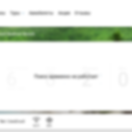
аны
Туры
Авиабилеты
Акции
Отзывы
sort Bodrum Beach
Дата отъезда
Ночей
Взрослые
Дети
0
2
0
Поиск временно не работает
Август 2026
Тип:
Семейный
Wi-Fi
SPA