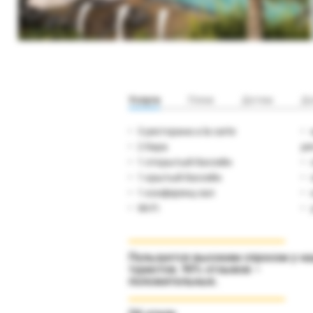
Услуги
Пляж
Детям
До
3 ресторана a la carte
2 бара
ре
1 открытый бассейн
1 крытый бассейн
1 конференц-зал
Wi-Fi
Пользуется высоким спросом у н
туристов. 90% отзывов –
положительные.