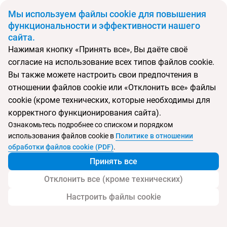
BYN
Мы используем файлы cookie для повышения
функциональности и эффективности нашего
сайта.
Главная
Поиск тура
Sunset Village Beach Resort
Нажимая кнопку «Принять все», Вы даёте своё
согласие на использование всех типов файлов cookie.
Перейти в подбор
Вы также можете настроить свои предпочтения в
отношении файлов cookie или «Отклонить все» файлы
Таиланд, Паттайя
cookie (кроме технических, которые необходимы для
корректного функционирования сайта).
Ознакомьтесь подробнее со списком и порядком
использования файлов cookie в
Политике в отношении
Sunset Village Beach Resort
обработки файлов cookie (PDF)
.
Принять все
Отклонить все (кроме технических)
Настроить файлы cookie
Услуги
Пляж