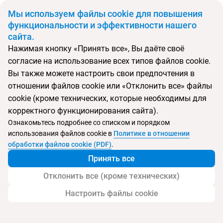
BYN
Мы используем файлы cookie для повышения
функциональности и эффективности нашего
сайта.
Главная
Поиск тура
Sun Gardens
Нажимая кнопку «Принять все», Вы даёте своё
согласие на использование всех типов файлов cookie.
Перейти в подбор
Вы также можете настроить свои предпочтения в
отношении файлов cookie или «Отклонить все» файлы
Хорватия, Орашац
cookie (кроме технических, которые необходимы для
корректного функционирования сайта).
Ознакомьтесь подробнее со списком и порядком
использования файлов cookie в
Политике в отношении
Sun Gardens
обработки файлов cookie (PDF)
.
Принять все
Отклонить все (кроме технических)
Настроить файлы cookie