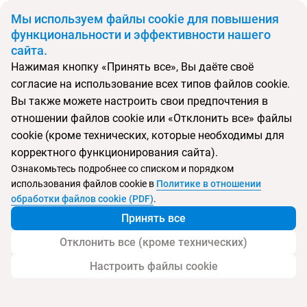
BYN
Мы используем файлы cookie для повышения
функциональности и эффективности нашего
сайта.
Главная
Поиск тура
Estimar Calpe Suitopia
Нажимая кнопку «Принять все», Вы даёте своё
согласие на использование всех типов файлов cookie.
Перейти в подбор
Вы также можете настроить свои предпочтения в
отношении файлов cookie или «Отклонить все» файлы
Испания, Кальпе
cookie (кроме технических, которые необходимы для
корректного функционирования сайта).
Ознакомьтесь подробнее со списком и порядком
Хит продаж
Тип:
Семейный
использования файлов cookie в
Политике в отношении
Estimar Calpe Suitopia
обработки файлов cookie (PDF)
.
Принять все
Отклонить все (кроме технических)
Настроить файлы cookie