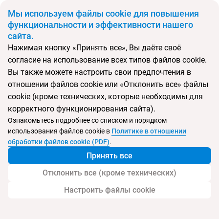
BYN
Мы используем файлы cookie для повышения
функциональности и эффективности нашего
сайта.
Главная
Поиск тура
Suite Villa Maria
Нажимая кнопку «Принять все», Вы даёте своё
согласие на использование всех типов файлов cookie.
Перейти в подбор
Вы также можете настроить свои предпочтения в
отношении файлов cookie или «Отклонить все» файлы
Испания, Коста Адехе
cookie (кроме технических, которые необходимы для
корректного функционирования сайта).
Тип:
Семейный
Ознакомьтесь подробнее со списком и порядком
использования файлов cookie в
Политике в отношении
Suite Villa Maria
обработки файлов cookie (PDF)
.
Принять все
Отклонить все (кроме технических)
Настроить файлы cookie
Услуги
Пляж
Детям