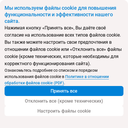
BYN
Мы используем файлы cookie для повышения
функциональности и эффективности нашего
сайта.
Главная
Поиск тура
Star City
Нажимая кнопку «Принять все», Вы даёте своё
согласие на использование всех типов файлов cookie.
Перейти в подбор
Вы также можете настроить свои предпочтения в
отношении файлов cookie или «Отклонить все» файлы
Венгрия, Будапешт
cookie (кроме технических, которые необходимы для
корректного функционирования сайта).
Ознакомьтесь подробнее со списком и порядком
использования файлов cookie в
Политике в отношении
Star City
обработки файлов cookie (PDF)
.
Принять все
Отклонить все (кроме технических)
Настроить файлы cookie