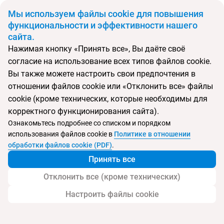
BYN
Мы используем файлы cookie для повышения
функциональности и эффективности нашего
сайта.
Главная
Поиск тура
Standard Pattaya Na Jomtien
Нажимая кнопку «Принять все», Вы даёте своё
согласие на использование всех типов файлов cookie.
Перейти в подбор
Вы также можете настроить свои предпочтения в
отношении файлов cookie или «Отклонить все» файлы
Таиланд, На-Джомтьен
cookie (кроме технических, которые необходимы для
корректного функционирования сайта).
Тип:
Deluxe отель
Ознакомьтесь подробнее со списком и порядком
использования файлов cookie в
Политике в отношении
Standard Pattaya Na Jomtien
обработки файлов cookie (PDF)
.
Принять все
Отклонить все (кроме технических)
Настроить файлы cookie