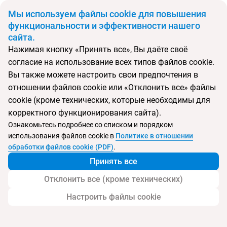
BYN
Мы используем файлы cookie для повышения
функциональности и эффективности нашего
сайта.
Главная
Поиск тура
Stamatia
Нажимая кнопку «Принять все», Вы даёте своё
согласие на использование всех типов файлов cookie.
Перейти в подбор
Вы также можете настроить свои предпочтения в
отношении файлов cookie или «Отклонить все» файлы
Кипр, Айа-Напа
cookie (кроме технических, которые необходимы для
корректного функционирования сайта).
Тип:
Семейный
Ознакомьтесь подробнее со списком и порядком
использования файлов cookie в
Политике в отношении
Stamatia
обработки файлов cookie (PDF)
.
Принять все
Отклонить все (кроме технических)
Настроить файлы cookie