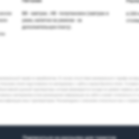
Питание
Расп
ыжном
BB - завтрак , HB - полупансион (завтрак и
в 200
ожен
ужин, напитки за ужином - за
столи
дополнительную плату).
па-
минимальный тариф по авиабилетам. В случае отсутствия минимального тарифа на ва
Описание отеля подготовлено по материалам с сайта и промо-буклета отеля. Условия
бъективной оценкой туроператора, которая формируется исходя из уровня сервиса, р
кламных материалов и/или размещения информации на сайте и может отличаться от 
лассификации иных туроператоров. Рекомендуем к описанию относиться как к справ
Подписаться на рассылку для туристов