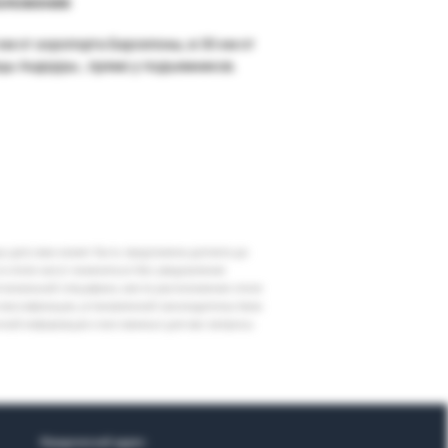
оложение
 км от аэропорта Барселоны, в 30 км от
цы Андорры , прямо у подъемников.
шу дату вам может быть предложена доплата до
 в отеле могут измениться без уведомления
егиональной специфики, места расположения отеля
классификации, установленной законодательством
очной информации и все важные для вас вопросы
Юридический адрес: