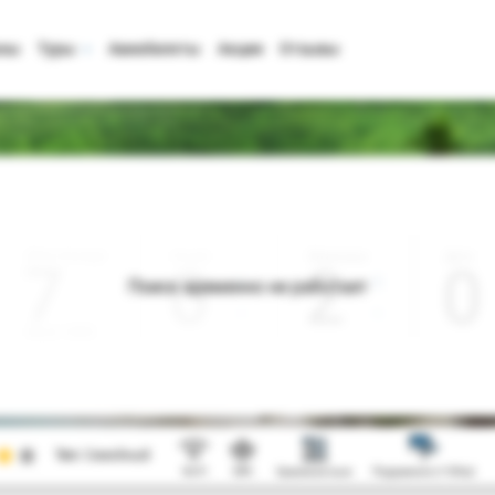
аны
Туры
Авиабилеты
Акции
Отзывы
Дата отъезда
Ночей
Взрослые
Дети
0
2
0
Поиск временно не работает
Август 2026
Тип:
Семейный
Wi-Fi
SPA
Хранение лыж
Подъемник (<100м)