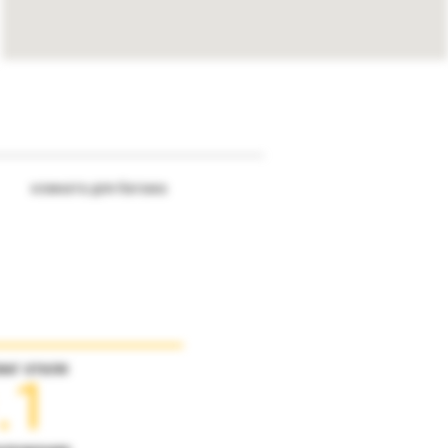
комната для багажа
инг отеля
.1