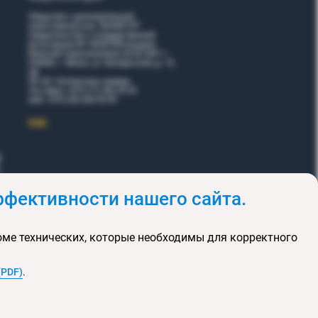
Общество с дополнительной
ответственностью "ВОЯЖТУР"
Свидетельство о государственной
регистрации № 190207095 выдано
Минский горисполкомом 26.02.2001 г.
220006, г. Минск, ул. Белорусская, д. 15,
оф.
5Н, 6Н. Контактные номера:
тел./факс +375 (17) 365 35 03
моб. +375 (29) 605 55 99
EЩЕ
фективности нашего сайта.
и
Акции
оме технических, которые необходимы для корректного
клюзивных туров
та сайта
(PDF)
.