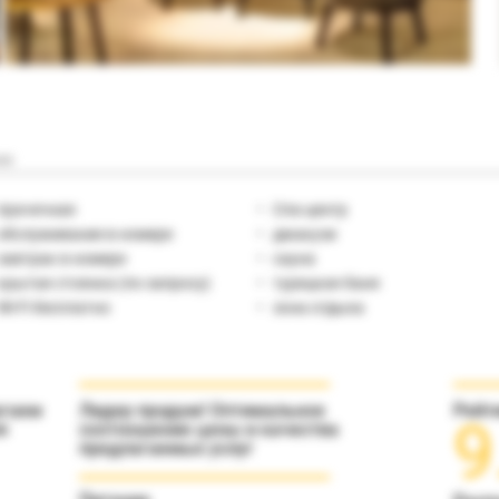
но
прачечная
Спа-центр
обслуживание в номере
джакузи
завтрак в номере
сауна
крытая стоянка (по запросу)
турецкая баня
Wi-Fi бесплатно
зона отдыха
агаем
Лидер продаж! Оптимальное
Рейт
9
я
соотношение цены и качества
предлагаемых услуг