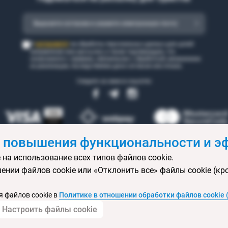
согласен(а)
Я
на обработку персональных данных для целей
направления мне рассылки, а также подтверждаю, что
ознакомился с правами, связанными с обработкой, механизмом
их реализации, последствиями дачи согласия или отказа.
Следите за нами в соцсетях
 повышения функциональности и эф
 на использование всех типов файлов cookie.
 бронирования
Статьи
Контакты
Агентствам онлайн
Ваканси
ении файлов cookie или «Отклонить все» файлы cookie (кр
ртификаты
Горящие туры
Экскурсионные туры
Календарь экс
изы
Политика конфиденциальности
Выбор настроек cookie
Кар
 файлов cookie в
Политике в отношении обработки файлов cookie 
Настроить файлы cookie
© 2004 — 2026 ОДО «Вояжтур»