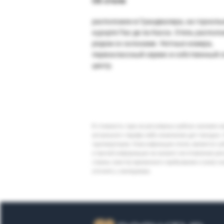
Об отеле
расположен в Грандвалира, на горнол
курорте Пас де ла Касса. Отель распол
рядом со склонами. Уютные номера,
первоклассный сервис и собственный с
центр.
В стоимость тура на регулярных рейсах заложен 
актуального тарифа либо изменение дат поездки. 
туроператоров. Классификация отеля, является су
и прочей информации на момент изготовления ре
страны (места) временного пребывания и (или) к
уточнять у менеджера.