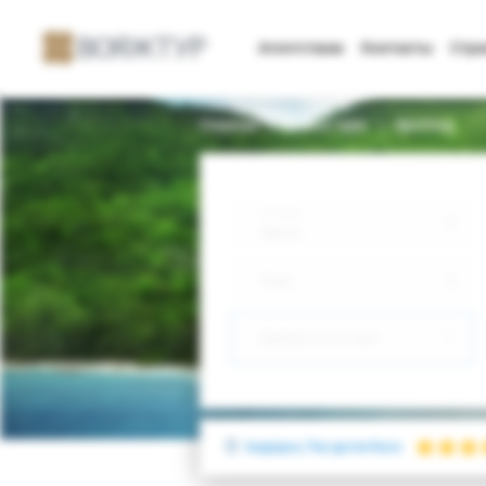
Агентствам
Контакты
Стр
Главная
Поиск тура
Sporting
Откуда
Минск
Куда
Выберите тип тура
Андорра, Пас-де-ла-Каса