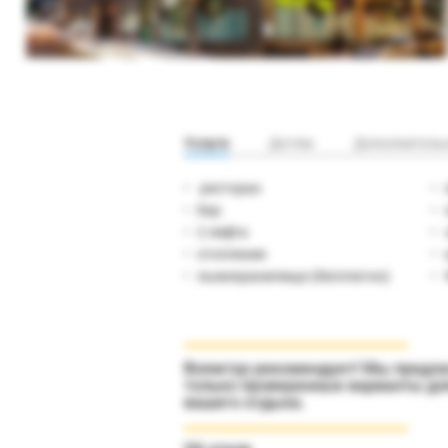
Услуги
Детям
Дополнитель
ресторан
бар
2 лифта
отопление
лыжехранилище (бесплатно)
Вояжтур рекомендует! Мы предл
только проверенные варианты дл
вашего отдыха.