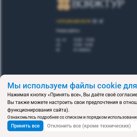
+375 (29) 605-55-99
Режим работы:
пн - пт
10.00 – 19.00
сб
10.00 - 16.00
вс
по запросу
Мы используем файлы cookie для
Нажимая кнопку «Принять все», Вы даёте своё согласие
Правила
Вы также можете настроить свои предпочтения в отнош
Подарочные се
функционирования сайта).
MICE
В
Ознакомьтесь подробнее со списком и порядком использования
Принять все
Отклонить все (кроме технических)