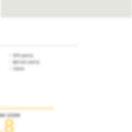
SPA-центр;
фитнес-центр;
сауна.
инг отеля
.8