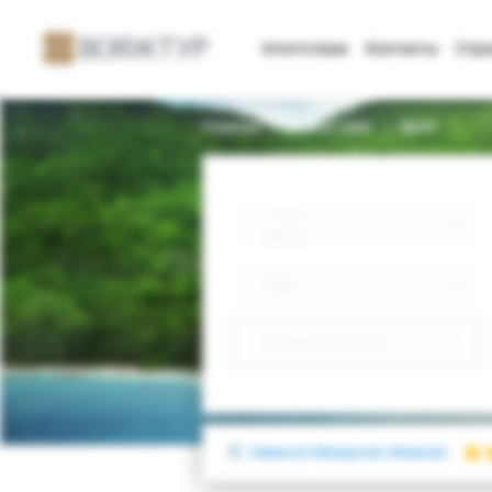
Агентствам
Контакты
Стр
Главная
Поиск тура
Sport
Откуда
Минск
Куда
Выберите тип тура
Северная Македония, Маврово