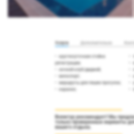
Услуги
Дополнительно
Конт
круглосуточная стойка
регистрации;
ночной клуб/диджей;
велоспорт;
маршруты для пеших прогулок;
караоке;
Вояжтур рекомендует! Мы предл
только проверенные варианты дл
вашего отдыха.