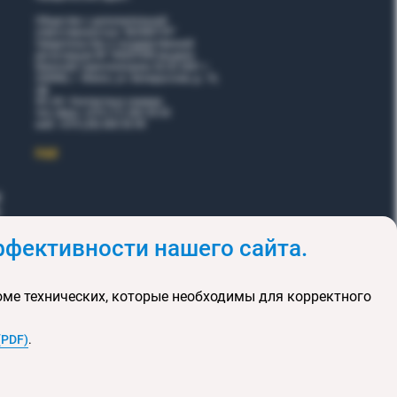
Общество с дополнительной
ответственностью "ВОЯЖТУР"
Свидетельство о государственной
регистрации № 190207095 выдано
Минский горисполкомом 26.02.2001 г.
220006, г. Минск, ул. Белорусская, д. 15,
оф.
5Н, 6Н. Контактные номера:
тел./факс +375 (17) 365 35 03
моб. +375 (29) 605 55 99
EЩЕ
фективности нашего сайта.
и
Акции
оме технических, которые необходимы для корректного
клюзивных туров
та сайта
(PDF)
.