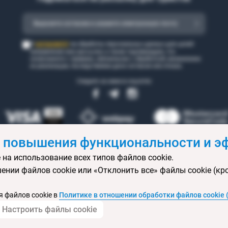
согласен(а)
Я
на обработку персональных данных для целей
направления мне рассылки, а также подтверждаю, что
ознакомился с правами, связанными с обработкой, механизмом
их реализации, последствиями дачи согласия или отказа.
Следите за нами в соцсетях
 повышения функциональности и эф
 на использование всех типов файлов cookie.
 бронирования
Статьи
Контакты
Агентствам онлайн
Ваканси
ении файлов cookie или «Отклонить все» файлы cookie (кр
ртификаты
Горящие туры
Экскурсионные туры
Календарь экс
изы
Политика конфиденциальности
Выбор настроек cookie
Кар
 файлов cookie в
Политике в отношении обработки файлов cookie 
Настроить файлы cookie
© 2004 — 2026 ОДО «Вояжтур»