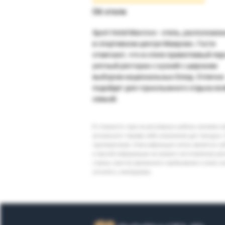
Об отеле
Sport Hotel Mavrovo - отель, расположе
в спортивном центре Маврово. Гости
отмечают, что в отеле приветливый пер
уютный ресторан с кухней с широким
выбором национальных блюд. Отлично
подойдет для горнолыжного отдыха вс
семьей.
В стоимость тура на регулярных рейсах заложен 
актуального тарифа либо изменение дат поездки. 
туроператоров. Классификация отеля, является су
и прочей информации на момент изготовления ре
страны (места) временного пребывания и (или) к
уточнять у менеджера.