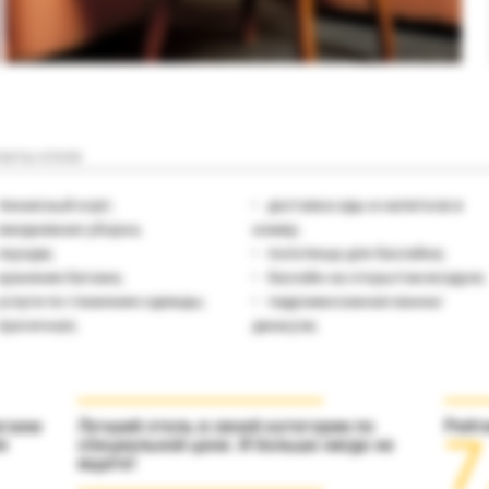
акты отеля
теннисный корт;
доставка еды и напитков в
ежедневная уборка;
номер;
лаундж;
полотенца для бассейна;
хранение багажа;
бассейн на открытом воздухе;
услуги по глажению одежды;
гидромассажная ванна/
прачечная;
джакузи;
агаем
Лучший отель в своей категории по
Рейт
7
я
специальной цене. И больше нигде не
ищите!