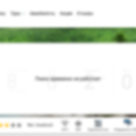
аны
Туры
Авиабилеты
Акции
Отзывы
Дата отъезда
Ночей
Взрослые
Дети
0
2
0
Поиск временно не работает
Август 2026
Тип:
Семейный
Wi-Fi
SPA
Хранение лыж
Подъемник (>5