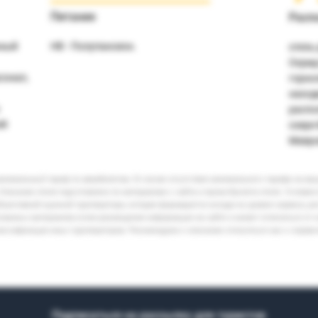
Питание
Расп
нный
HB - Полупансион.
отель
Охрид 
сонал,
горно
находи
распо
ей
озере
Мавро
минимальный тариф по авиабилетам. В случае отсутствия минимального тарифа на ва
Описание отеля подготовлено по материалам с сайта и промо-буклета отеля. Условия
бъективной оценкой туроператора, которая формируется исходя из уровня сервиса, р
кламных материалов и/или размещения информации на сайте и может отличаться от 
лассификации иных туроператоров. Рекомендуем к описанию относиться как к справ
Подписаться на рассылку для туристов