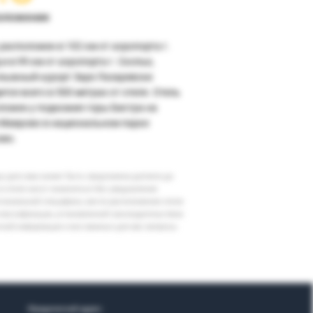
оложение
 расположен в 102 км от аэропорта г.
и в 99 км от аэропорта г. Скопье,
лыжный курорт Заре Лазаревски
тся всего в 500 метрах от отеля. Отель
ложен у подножия горы Бистра на
 Маврово в национальном парке
во.
шу дату вам может быть предложена доплата до
 в отеле могут измениться без уведомления
егиональной специфики, места расположения отеля
классификации, установленной законодательством
очной информации и все важные для вас вопросы
Юридический адрес: