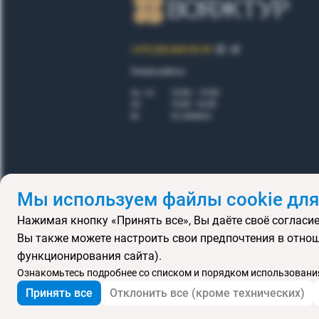
+375 (29) 605-55-99
Режим работы:
пн - пт
10.00 – 19.00
сб
10.00 - 16.00
вс
по запросу
Мы используем файлы cookie для
Нажимая кнопку «Принять все», Вы даёте своё согласие
Правила
Вы также можете настроить свои предпочтения в отнош
Подарочные се
функционирования сайта).
MICE
В
Ознакомьтесь подробнее со списком и порядком использования
Принять все
Отклонить все (кроме технических)