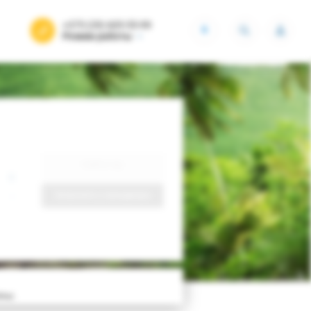
+375 (29) 605-55-99
BYN
Режим работы
Найти тур
Запросить у менеджера
00м)