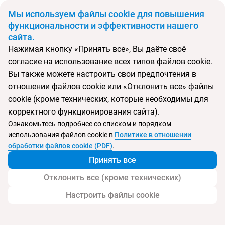
BYN
Мы используем файлы cookie для повышения
функциональности и эффективности нашего
сайта.
Главная
Поиск тура
Sole Luna Resort & Spa
Нажимая кнопку «Принять все», Вы даёте своё
согласие на использование всех типов файлов cookie.
Перейти в подбор
Вы также можете настроить свои предпочтения в
отношении файлов cookie или «Отклонить все» файлы
Шри-Ланка, Тангалле
cookie (кроме технических, которые необходимы для
корректного функционирования сайта).
Тип:
Семейный
Ознакомьтесь подробнее со списком и порядком
использования файлов cookie в
Политике в отношении
Sole Luna Resort & Spa
обработки файлов cookie (PDF)
.
Принять все
Отклонить все (кроме технических)
Настроить файлы cookie