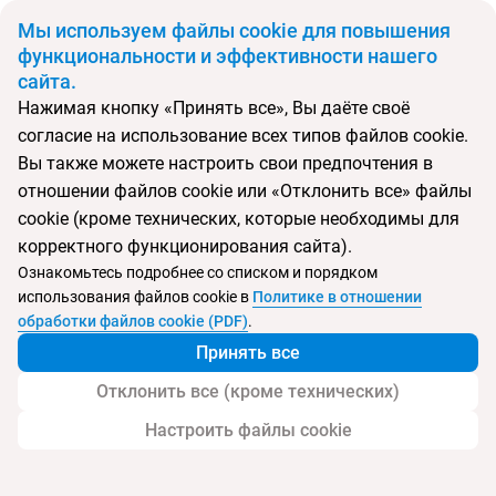
BYN
Мы используем файлы cookie для повышения
функциональности и эффективности нашего
сайта.
Главная
Поиск тура
Solaris
Нажимая кнопку «Принять все», Вы даёте своё
согласие на использование всех типов файлов cookie.
Перейти в подбор
Вы также можете настроить свои предпочтения в
отношении файлов cookie или «Отклонить все» файлы
Сербия, Врнячка Баня
cookie (кроме технических, которые необходимы для
корректного функционирования сайта).
Тип:
СПА-отель
Ознакомьтесь подробнее со списком и порядком
использования файлов cookie в
Политике в отношении
Solaris
обработки файлов cookie (PDF)
.
Принять все
Отклонить все (кроме технических)
Настроить файлы cookie