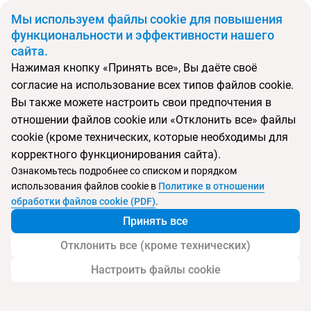
BYN
Мы используем файлы cookie для повышения
функциональности и эффективности нашего
сайта.
Главная
Поиск тура
Sol Y Mar Naama Bay Hotel
Нажимая кнопку «Принять все», Вы даёте своё
согласие на использование всех типов файлов cookie.
Перейти в подбор
Вы также можете настроить свои предпочтения в
отношении файлов cookie или «Отклонить все» файлы
Египет, Шарм эль Шейх
cookie (кроме технических, которые необходимы для
корректного функционирования сайта).
Тип:
Молодежный
Ознакомьтесь подробнее со списком и порядком
использования файлов cookie в
Политике в отношении
Sol Y Mar Naama Bay Hotel
обработки файлов cookie (PDF)
.
Принять все
Отклонить все (кроме технических)
Настроить файлы cookie