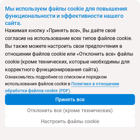
BYN
Мы используем файлы cookie для повышения
функциональности и эффективности нашего
сайта.
Главная
Поиск тура
Sol Principe
Нажимая кнопку «Принять все», Вы даёте своё
согласие на использование всех типов файлов cookie.
Перейти в подбор
Вы также можете настроить свои предпочтения в
отношении файлов cookie или «Отклонить все» файлы
Испания, Торремолинос
cookie (кроме технических, которые необходимы для
корректного функционирования сайта).
Ознакомьтесь подробнее со списком и порядком
использования файлов cookie в
Политике в отношении
Sol Principe
обработки файлов cookie (PDF)
.
Принять все
Отклонить все (кроме технических)
Настроить файлы cookie