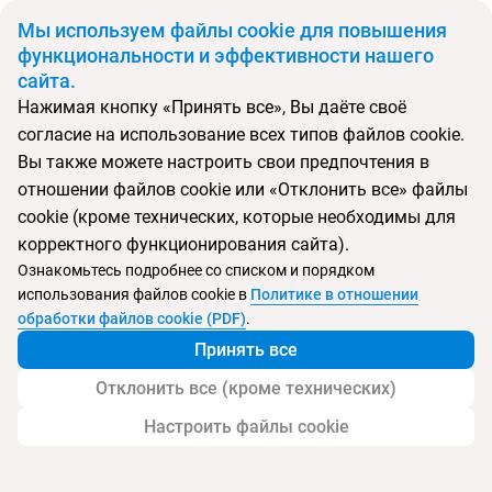
BYN
Мы используем файлы cookie для повышения
функциональности и эффективности нашего
сайта.
Главная
Поиск тура
Sol Guadalupe
Нажимая кнопку «Принять все», Вы даёте своё
согласие на использование всех типов файлов cookie.
Перейти в подбор
Вы также можете настроить свои предпочтения в
отношении файлов cookie или «Отклонить все» файлы
Испания, Магалуф
cookie (кроме технических, которые необходимы для
корректного функционирования сайта).
Тип:
Семейный
Ознакомьтесь подробнее со списком и порядком
использования файлов cookie в
Политике в отношении
Sol Guadalupe
обработки файлов cookie (PDF)
.
Принять все
Отклонить все (кроме технических)
Настроить файлы cookie