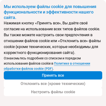
BYN
Мы используем файлы cookie для повышения
функциональности и эффективности нашего
сайта.
Главная
Поиск тура
Soft
Нажимая кнопку «Принять все», Вы даёте своё
согласие на использование всех типов файлов cookie.
Перейти в подбор
Вы также можете настроить свои предпочтения в
отношении файлов cookie или «Отклонить все» файлы
Грузия, Батуми
cookie (кроме технических, которые необходимы для
корректного функционирования сайта).
Тип:
Семейный
Ознакомьтесь подробнее со списком и порядком
использования файлов cookie в
Политике в отношении
Отель Soft
обработки файлов cookie (PDF)
.
Принять все
Отклонить все (кроме технических)
Настроить файлы cookie