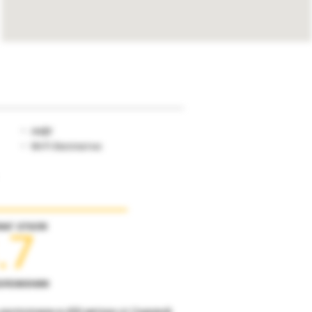
лифт
Wi-Fi бесплатно
инг отеля
.7
оложение
 расположен в 450 метрах от Садовой