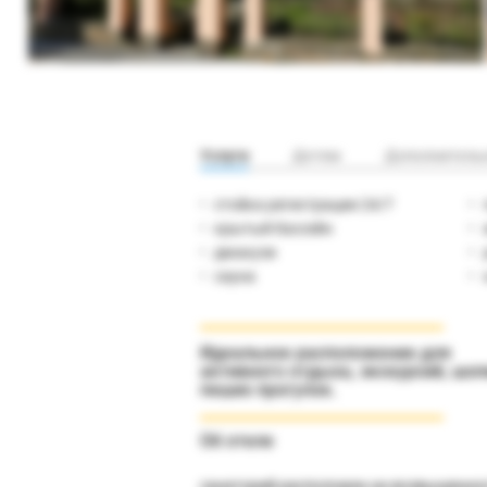
Услуги
Детям
Дополнитель
стойка регистрации 24/7
крытый бассейн
джакузи
сауна
Идеальное расположение для
активного отдыха, экскурсий, шоп
пеших прогулок.
Об отеле
санаторий расположен на возвышеннос