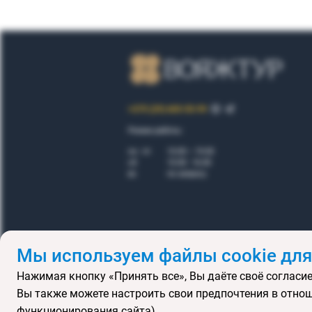
+375 (29) 605-55-99
Режим работы:
пн - пт
10.00 – 19.00
сб
10.00 - 16.00
вс
по запросу
Мы используем файлы cookie для
Нажимая кнопку «Принять все», Вы даёте своё согласие
Правила
Вы также можете настроить свои предпочтения в отнош
Подарочные се
функционирования сайта).