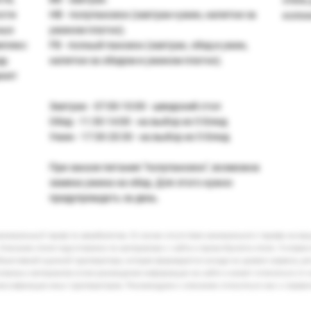
ости
НВ - полупансион (завтрак+ужин, напитки за
колон
ных
ужином платно).
мплекс
FB - полный пансион (завтрак, обед и ужин,
у.
напитки за обедом и ужином платно).
енят
Завтрак - 07:00-10:00 - шведский стол
Обед - 11:30-14:00 - на выбор из 5 блюд
Ужин - 17:30-20:30 - на выбор из 5 блюд
При заказе питания "полупансион", возможна
замена ужина на обед. Для этого нужно
предупреждать за день.
минимальный тариф по авиабилетам. В случае отсутствия минимального тарифа на ва
Описание отеля подготовлено по материалам с сайта и промо-буклета отеля. Условия
бъективной оценкой туроператора, которая формируется исходя из уровня сервиса, р
кламных материалов и/или размещения информации на сайте и может отличаться от 
лассификации иных туроператоров. Рекомендуем к описанию относиться как к справ