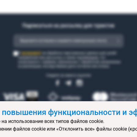
Подписаться на рассылку для туристов
согласен(а)
Я
на обработку персональных данных для целей
направления мне рассылки, а также подтверждаю, что
ознакомился с правами, связанными с обработкой, механизмом
их реализации, последствиями дачи согласия или отказа.
Следите за нами в соцсетях
 повышения функциональности и эф
 на использование всех типов файлов cookie.
 бронирования
Статьи
Контакты
Агентствам онлайн
Ваканси
ении файлов cookie или «Отклонить все» файлы cookie (кр
ртификаты
Горящие туры
Экскурсионные туры
Календарь экс