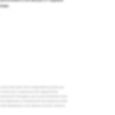
нады.
шу дату вам может быть предложена доплата до
 в отеле могут измениться без уведомления
егиональной специфики, места расположения отеля
классификации, установленной законодательством
очной информации и все важные для вас вопросы