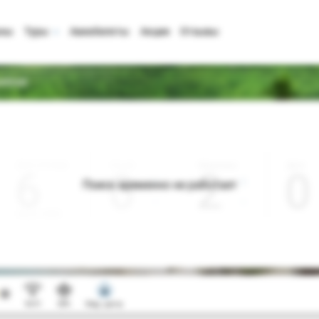
аны
Туры
Авиабилеты
Акции
Отзывы
ehrad
Дата отъезда
Ночей
Взрослые
Дети
0
2
0
Поиск временно не работает
Август 2026
Wi-Fi
SPA
Мед. центр