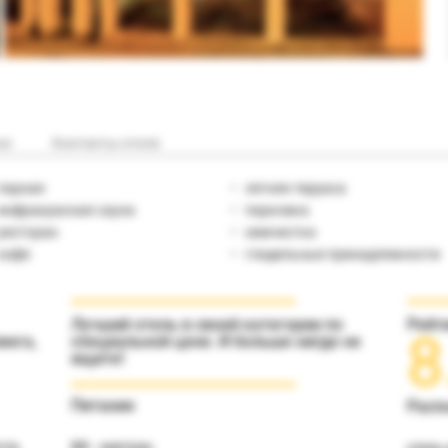
но
Контакты отеля
парная
летняя терраса
инфракрасная сауна
парковка
ресторан
химчистка
кафе
гладильные принадлежности
Лучший отель в своей категории по
Рейт
8
инга,
специальной цене. И больше нигде не
ищите!
Питание
Расп
ти,
ВВ - завтрак.
отель