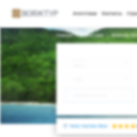
Агентствам
Контакты
Стр
Главная
Поиск тура
Smetana-Vys
Откуда
Минск
Куда
Выберите тип тура
Чехия, Карловы Вары