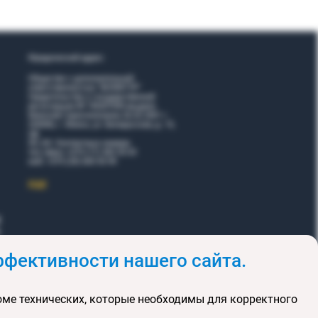
Юридический адрес:
Общество с дополнительной
ответственностью "ВОЯЖТУР"
Свидетельство о государственной
регистрации № 190207095 выдано
Минский горисполкомом 26.02.2001 г.
220006, г. Минск, ул. Белорусская, д. 15,
оф.
5Н, 6Н. Контактные номера:
тел./факс +375 (17) 365 35 03
моб. +375 (29) 605 55 99
EЩЕ
фективности нашего сайта.
и
Акции
оме технических, которые необходимы для корректного
клюзивных туров