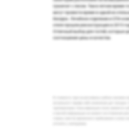
граничит с лесом. Там в летнее время г
могут провести время в одной из отель
беседок. Лечебное отделение и СПА-ко
отеля прошли реконструкцию в 2015 год
Отличный выбор для гостей, которые ц
соотношение цены и качества.
В стоимость тура на регулярных рейсах заложен 
актуального тарифа либо изменение дат поездки. 
туроператоров. Классификация отеля, является су
и прочей информации на момент изготовления ре
страны (места) временного пребывания и (или) к
уточнять у менеджера.