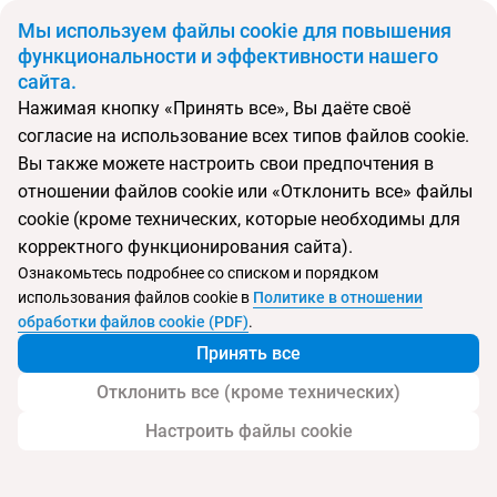
BYN
Мы используем файлы cookie для повышения
функциональности и эффективности нашего
сайта.
Главная
Поиск тура
Sirenis Tropical Varadero
Нажимая кнопку «Принять все», Вы даёте своё
согласие на использование всех типов файлов cookie.
Перейти в подбор
Вы также можете настроить свои предпочтения в
отношении файлов cookie или «Отклонить все» файлы
Куба, Варадеро
cookie (кроме технических, которые необходимы для
корректного функционирования сайта).
Тип:
Семейный
Ознакомьтесь подробнее со списком и порядком
использования файлов cookie в
Политике в отношении
Sirenis Tropical Varadero
обработки файлов cookie (PDF)
.
Принять все
Отклонить все (кроме технических)
Настроить файлы cookie