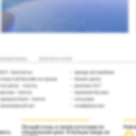
полнительно
Контакты отеля
Wi-Fi - бесплатно
аренда автомобиля
открытый бассейн на крыше
бизнес-центр
спа-центр - платно
ресепшн 24/7
массаж - платно
хранение багажа
турецкая баня - платно
консьерж
тренажерный зал
конференц-зал
Лучший отель в своей категории по
Рейт
инга,
специальной цене. И больше нигде не