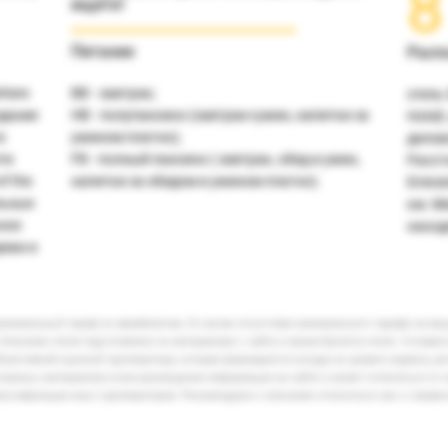
8
ищите!
Питание
Расп
where
ВВ - завтрак;
отель 
здание
НВ - полупансион (завтрак+ужин, напитки за
Hotel
в
ужином платно);
делов
ти
FB - полный пансион ( завтрак, обед и ужин,
Рассто
f the
напитки за обедом и ужином платно).
Emirat
льные
км. М
ное
находи
ежи и
минимальный тариф по авиабилетам. В случае отсутствия минимального тарифа на ва
Описание отеля подготовлено по материалам с сайта и промо-буклета отеля. Условия
бъективной оценкой туроператора, которая формируется исходя из уровня сервиса, р
кламных материалов и/или размещения информации на сайте и может отличаться от 
лассификации иных туроператоров. Рекомендуем к описанию относиться как к справ