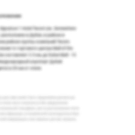
оложение
Signature 1 Hotel Tecom (ex. Somewhere
) расположен в Дубае, в районе в
ом районе группы компаний Tecom.
яние то торгового центра Mall of the
es составляет 3.5 км, до Dubai Mall - 15
еждународный аэропорт Дубай
тся в 29 км от отеля.
шу дату вам может быть предложена доплата до
 в отеле могут измениться без уведомления
егиональной специфики, места расположения отеля
классификации, установленной законодательством
очной информации и все важные для вас вопросы