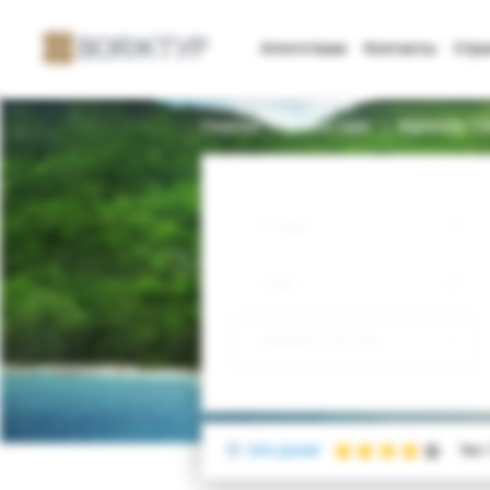
Агентствам
Контакты
Стр
Главная
Поиск тура
Signature 1 
Откуда
Куда
Выберите тип тура
ОАЭ, Дубай
Тип: