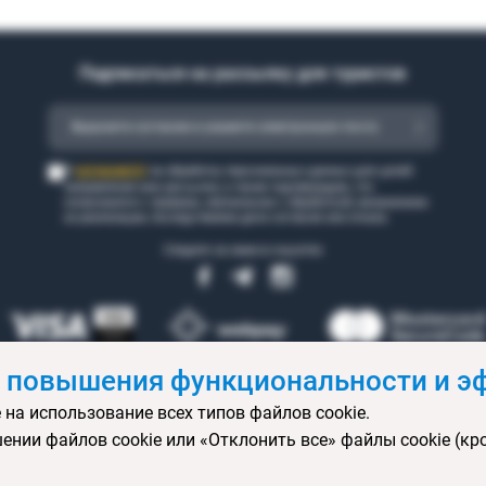
Подписаться на рассылку для туристов
согласен(а)
Я
на обработку персональных данных для целей
направления мне рассылки, а также подтверждаю, что
ознакомился с правами, связанными с обработкой, механизмом
их реализации, последствиями дачи согласия или отказа.
Следите за нами в соцсетях
 повышения функциональности и эф
 на использование всех типов файлов cookie.
 бронирования
Статьи
Контакты
Агентствам онлайн
Ваканси
ении файлов cookie или «Отклонить все» файлы cookie (кр
ртификаты
Горящие туры
Экскурсионные туры
Календарь экс