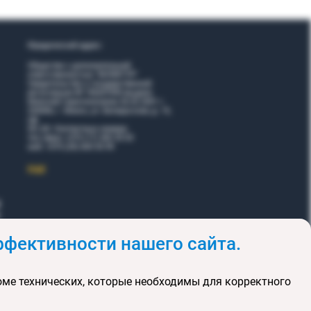
Юридический адрес:
Общество с дополнительной
ответственностью "ВОЯЖТУР"
Свидетельство о государственной
регистрации № 190207095 выдано
Минский горисполкомом 26.02.2001 г.
220006, г. Минск, ул. Белорусская, д. 15,
оф.
5Н, 6Н. Контактные номера:
тел./факс +375 (17) 365 35 03
моб. +375 (29) 605 55 99
EЩЕ
фективности нашего сайта.
и
Акции
оме технических, которые необходимы для корректного
клюзивных туров