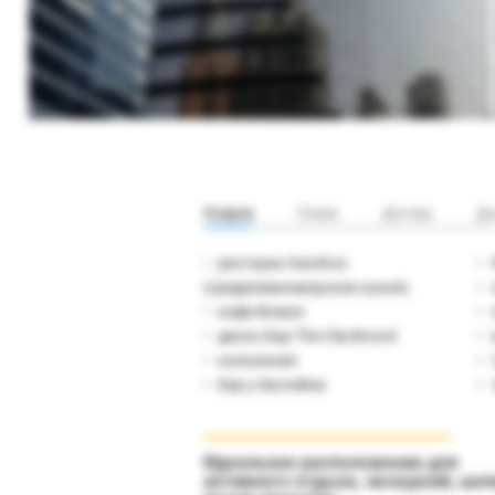
Услуги
Пляж
Детям
До
ресторан Xandros
(средиземноморская кухня)
кафе Breeze
диско-бар The Clavihcord
кальянная
бар у бассейна
Идеальное расположение для
активного отдыха, экскурсий, шоп