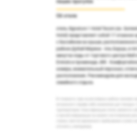
пеших прогулок
Об отеле
отель Signature 1 Hotel Tecom (ex. Some
Hotel) представляет собой 17-этажное 
с бассейном на крыше, расположенное 
районе Дубай Марина - Аль Барша, в пя
минутах езды от торгового центра Mall o
Emirate и променада JBR. Комфортабе
номера, внимательный персонал, отлич
расположение. Рекомендуем для молод
семейного отдыха.
В стоимость тура на регулярных рейсах заложен 
актуального тарифа либо изменение дат поездки. 
туроператоров. Классификация отеля, является су
и прочей информации на момент изготовления ре
страны (места) временного пребывания и (или) к
уточнять у менеджера.