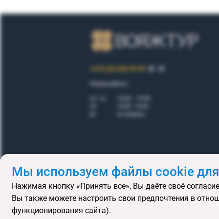
+375 (29) 605-55-99
Режим работы:
пн - пт
10.00 – 19.00
сб
10.00 - 16.00
вс
по запросу
Мы используем файлы cookie для
Нажимая кнопку «Принять все», Вы даёте своё согласие
Правила
Вы также можете настроить свои предпочтения в отнош
Подарочные се
функционирования сайта).