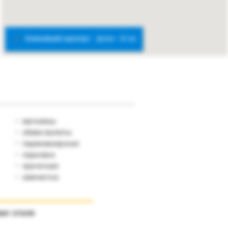
Ближайший аэропорт:
Дубаи - 30 км
магазины
обмен валюты
парикмахерская
парковка
прачечная
химчистка
инг отеля