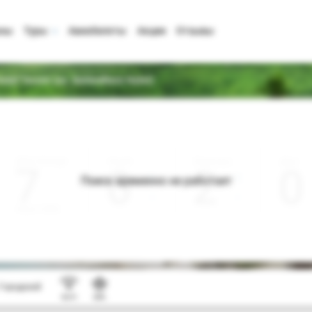
аны
Туры
Авиабилеты
Акции
Отзывы
Hotel Tecom (ex. Somewhere Hotel)
Дата отъезда
Ночей
Взрослые
Дети
0
2
0
Поиск временно не работает
Август 2026
Городской
Wi-Fi
SPA