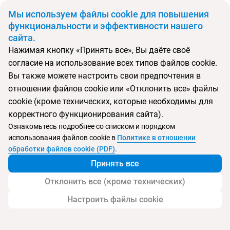
BYN
Мы используем файлы cookie для повышения
функциональности и эффективности нашего
сайта.
Главная
Поиск тура
Side Square Hotel
Нажимая кнопку «Принять все», Вы даёте своё
согласие на использование всех типов файлов cookie.
Перейти в подбор
Вы также можете настроить свои предпочтения в
отношении файлов cookie или «Отклонить все» файлы
Турция, Сиде
cookie (кроме технических, которые необходимы для
корректного функционирования сайта).
Тип:
Только для взрослых
Ознакомьтесь подробнее со списком и порядком
использования файлов cookie в
Политике в отношении
Side Square Hotel
обработки файлов cookie (PDF)
.
Принять все
Отклонить все (кроме технических)
Настроить файлы cookie