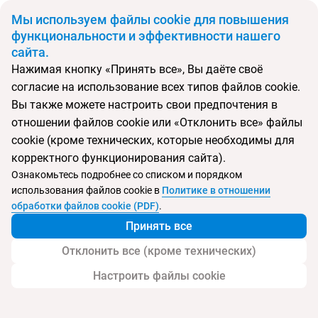
BYN
Мы используем файлы cookie для повышения
функциональности и эффективности нашего
сайта.
Главная
Поиск тура
Siam Bayshore
Нажимая кнопку «Принять все», Вы даёте своё
согласие на использование всех типов файлов cookie.
Перейти в подбор
Вы также можете настроить свои предпочтения в
отношении файлов cookie или «Отклонить все» файлы
Таиланд, Южная Паттайя
cookie (кроме технических, которые необходимы для
корректного функционирования сайта).
Ознакомьтесь подробнее со списком и порядком
использования файлов cookie в
Политике в отношении
Siam Bayshore
обработки файлов cookie (PDF)
.
Принять все
Отклонить все (кроме технических)
Настроить файлы cookie