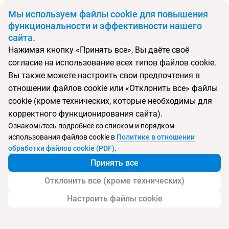
BYN
Мы используем файлы cookie для повышения
функциональности и эффективности нашего
сайта.
Главная
Поиск тура
Shusski Apts
Нажимая кнопку «Принять все», Вы даёте своё
согласие на использование всех типов файлов cookie.
Перейти в подбор
Вы также можете настроить свои предпочтения в
отношении файлов cookie или «Отклонить все» файлы
Андорра, Энкамп
cookie (кроме технических, которые необходимы для
корректного функционирования сайта).
Ознакомьтесь подробнее со списком и порядком
Хит продаж
Тип:
Цена-качество ⚡
использования файлов cookie в
Политике в отношении
Shusski Apts
обработки файлов cookie (PDF)
.
Принять все
Отклонить все (кроме технических)
Настроить файлы cookie