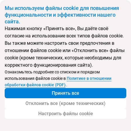
BYN
Мы используем файлы cookie для повышения
функциональности и эффективности нашего
сайта.
Главная
Поиск тура
Shinagawa Beach
Нажимая кнопку «Принять все», Вы даёте своё
согласие на использование всех типов файлов cookie.
Перейти в подбор
Вы также можете настроить свои предпочтения в
отношении файлов cookie или «Отклонить все» файлы
Шри-Ланка, Балапития
cookie (кроме технических, которые необходимы для
корректного функционирования сайта).
Тип:
Boutique отель
Ознакомьтесь подробнее со списком и порядком
использования файлов cookie в
Политике в отношении
Shinagawa Beach
обработки файлов cookie (PDF)
.
Принять все
Отклонить все (кроме технических)
Настроить файлы cookie