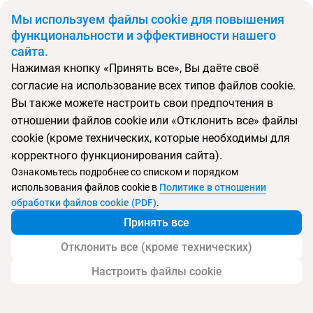
BYN
Мы используем файлы cookie для повышения
функциональности и эффективности нашего
сайта.
Главная
Поиск тура
Greenwood Kemer Resort
Нажимая кнопку «Принять все», Вы даёте своё
согласие на использование всех типов файлов cookie.
Перейти в подбор
Вы также можете настроить свои предпочтения в
отношении файлов cookie или «Отклонить все» файлы
Турция, Кемер
cookie (кроме технических, которые необходимы для
корректного функционирования сайта).
Ознакомьтесь подробнее со списком и порядком
использования файлов cookie в
Политике в отношении
Greenwood Kemer Resort
обработки файлов cookie (PDF)
.
Принять все
Отклонить все (кроме технических)
Настроить файлы cookie
Услуги
Пляж
Детям
Контакты отеля