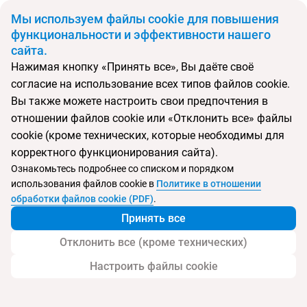
BYN
Мы используем файлы cookie для повышения
функциональности и эффективности нашего
сайта.
Главная
Поиск тура
Sheraton Kosgoda Turtle Beach Resort
Нажимая кнопку «Принять все», Вы даёте своё
согласие на использование всех типов файлов cookie.
Вы также можете настроить свои предпочтения в
Перейти в подбор
отношении файлов cookie или «Отклонить все» файлы
cookie (кроме технических, которые необходимы для
Шри-Ланка, Косгода
корректного функционирования сайта).
Ознакомьтесь подробнее со списком и порядком
Тип:
Семейный
использования файлов cookie в
Политике в отношении
обработки файлов cookie (PDF)
.
Sheraton Kosgoda Turtle Beach Resort
Принять все
Отклонить все (кроме технических)
Настроить файлы cookie