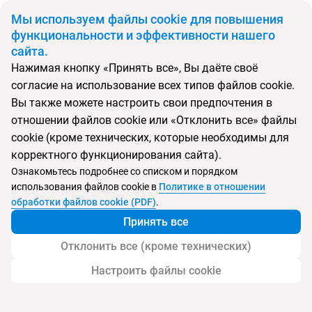
BYN
Мы используем файлы cookie для повышения
функциональности и эффективности нашего
сайта.
Главная
Поиск тура
SeaView Hotel
Нажимая кнопку «Принять все», Вы даёте своё
согласие на использование всех типов файлов cookie.
Перейти в подбор
Вы также можете настроить свои предпочтения в
отношении файлов cookie или «Отклонить все» файлы
Мальта, Сент-Полс-Бэй
cookie (кроме технических, которые необходимы для
корректного функционирования сайта).
Тип:
Только для взрослых
Ознакомьтесь подробнее со списком и порядком
использования файлов cookie в
Политике в отношении
SeaView Hotel
обработки файлов cookie (PDF)
.
Принять все
Отклонить все (кроме технических)
Настроить файлы cookie