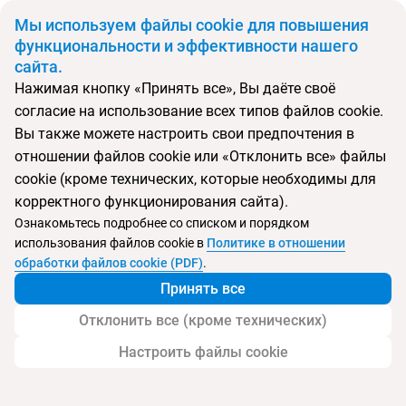
BYN
Мы используем файлы cookie для повышения
функциональности и эффективности нашего
сайта.
Главная
Поиск тура
Sea Sense Resort
Нажимая кнопку «Принять все», Вы даёте своё
согласие на использование всех типов файлов cookie.
Перейти в подбор
Вы также можете настроить свои предпочтения в
отношении файлов cookie или «Отклонить все» файлы
Вьетнам, Фукуок
cookie (кроме технических, которые необходимы для
корректного функционирования сайта).
Ознакомьтесь подробнее со списком и порядком
использования файлов cookie в
Политике в отношении
Sea Sense Resort
обработки файлов cookie (PDF)
.
Принять все
Отклонить все (кроме технических)
Настроить файлы cookie
Услуги
Пляж
Детям