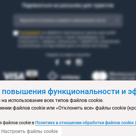
Подписаться на рассылку для туристов
согласен(а)
Я
на обработку персональных данных для целей
направления мне рассылки, а также подтверждаю, что
ознакомился с правами, связанными с обработкой, механизмом
их реализации, последствиями дачи согласия или отказа.
Следите за нами в соцсетях
 повышения функциональности и эф
 на использование всех типов файлов cookie.
 бронирования
Статьи
Контакты
Агентствам онлайн
Ваканси
ении файлов cookie или «Отклонить все» файлы cookie (кр
ртификаты
Горящие туры
Экскурсионные туры
Календарь экс
изы
Политика конфиденциальности
Выбор настроек cookie
Кар
 файлов cookie в
Политике в отношении обработки файлов cookie 
Настроить файлы cookie