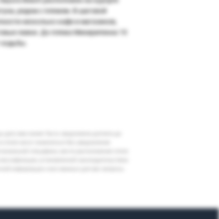
туна, рядом с пляжем. В шаговой
пности несколько кафе и магазинов,
овые лавки. До пляжа Михирипенна 10
 ходьбы.
шу дату вам может быть предложена доплата до
 в отеле могут измениться без уведомления
егиональной специфики, места расположения отеля
классификации, установленной законодательством
очной информации и все важные для вас вопросы