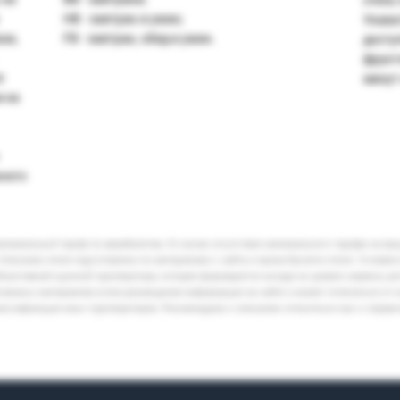
HB - завтрак и ужин;
Унава
хи,
FB - завтрак, обед и ужин.
досту
фрукт
е
минут
 на
жного
минимальный тариф по авиабилетам. В случае отсутствия минимального тарифа на ва
Описание отеля подготовлено по материалам с сайта и промо-буклета отеля. Условия
бъективной оценкой туроператора, которая формируется исходя из уровня сервиса, р
кламных материалов и/или размещения информации на сайте и может отличаться от 
лассификации иных туроператоров. Рекомендуем к описанию относиться как к справ