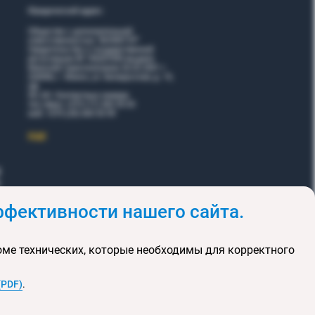
Юридический адрес:
Общество с дополнительной
ответственностью "ВОЯЖТУР"
Свидетельство о государственной
регистрации № 190207095 выдано
Минский горисполкомом 26.02.2001 г.
220006, г. Минск, ул. Белорусская, д. 15,
оф.
5Н, 6Н. Контактные номера:
тел./факс +375 (17) 365 35 03
моб. +375 (29) 605 55 99
EЩЕ
фективности нашего сайта.
и
Акции
оме технических, которые необходимы для корректного
клюзивных туров
та сайта
(PDF)
.