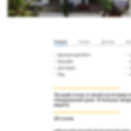
Услуги
Пляж
Детям
Ко
бесплатный Wi-Fi
бассейн
ресторан
бар
Лучший отель в своей категории п
специальной цене. И больше нигд
ищите!
Об отеле
небольшой уютный пятиэтажный отель