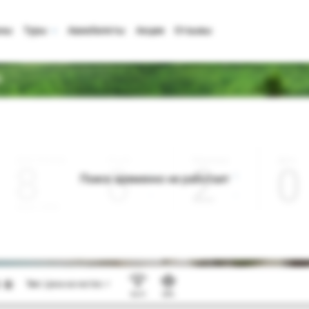
аны
Туры
Авиабилеты
Акции
Отзывы
h
Дата отъезда
Ночей
Взрослые
Дети
0
2
0
Поиск временно не работает
Август 2026
Тип:
Цена-качество ⚡
Wi-Fi
SPA