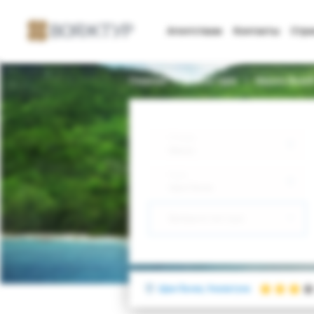
Агентствам
Контакты
Стр
Главная
Поиск тура
Sayura Beac
Откуда
Минск
Куда
Шри-Ланка
Выберите тип тура
Шри-Ланка, Унаватуна