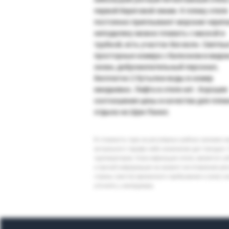
первой береговой линии. К пляжу отеля
постоянно приплывают морские черепа
неподалеку можно плавать с маской и
трубкой, есть участок без волн. Светлы
просторные номера с балконом и видом
океан, доброжелательный персонал,
бесплатно 2 бутылки воды в номер
ежедневно. Лифта в отеле нет. Хорошее
соотношение цены и качества для пля
отдыха на Шри-Ланке.
В стоимость тура на регулярных рейсах заложен 
актуального тарифа либо изменение дат поездки. 
туроператоров. Классификация отеля, является су
и прочей информации на момент изготовления ре
страны (места) временного пребывания и (или) к
уточнять у менеджера.