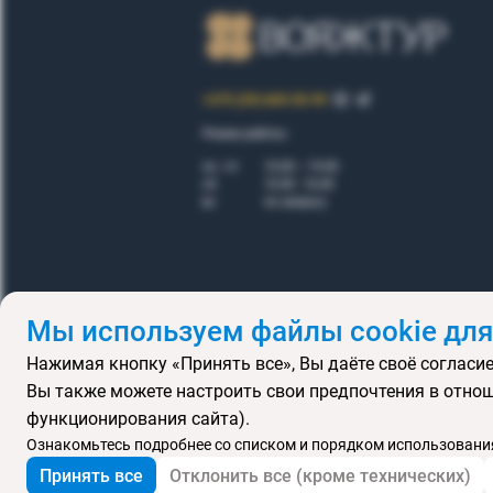
+375 (29) 605-55-99
Режим работы:
пн - пт
10.00 – 19.00
сб
10.00 - 16.00
вс
по запросу
Мы используем файлы cookie для
Нажимая кнопку «Принять все», Вы даёте своё согласие
Правила
Вы также можете настроить свои предпочтения в отнош
Подарочные се
функционирования сайта).
MICE
В
Ознакомьтесь подробнее со списком и порядком использования
Принять все
Отклонить все (кроме технических)