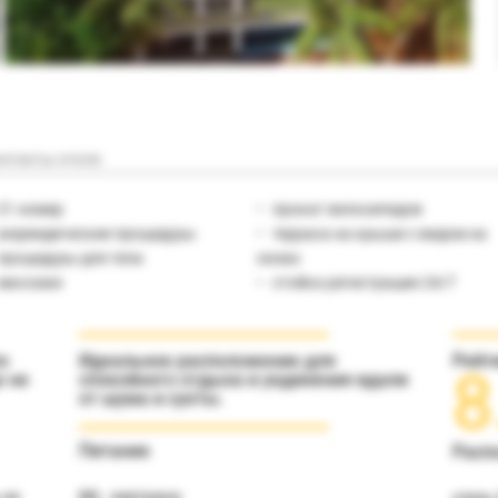
нтакты отеля
21 номер
прокат велосипедов
аюрведические процедуры
терраса на крыше с видом на
процедуры для тела
океан
массажи
стойка регистрации 24/7
о
Идеальное расположение для
Рейт
8
е не
спокойного отдыха и уединения вдали
от шума и суеты.
Питание
Расп
 на
BB - завтраки;
отель