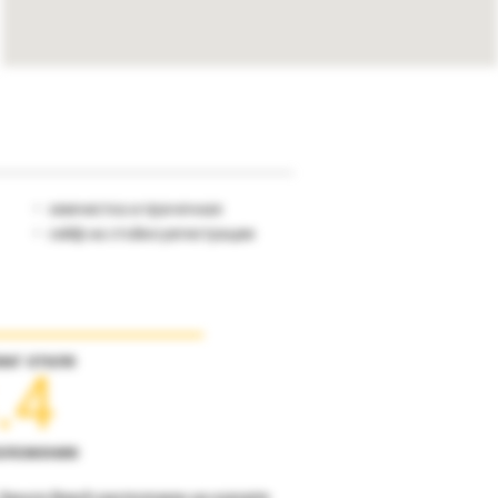
химчистка и прачечная
сейф на стойке регистрации
инг отеля
.4
оложение
 Sayura Beach расположен на курорте