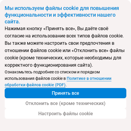
BYN
Мы используем файлы cookie для повышения
функциональности и эффективности нашего
сайта.
Главная
Поиск тура
Sareeraya Villas & Suites Samui
Нажимая кнопку «Принять все», Вы даёте своё
согласие на использование всех типов файлов cookie.
Перейти в подбор
Вы также можете настроить свои предпочтения в
отношении файлов cookie или «Отклонить все» файлы
Таиланд, Чавенг
cookie (кроме технических, которые необходимы для
корректного функционирования сайта).
Ознакомьтесь подробнее со списком и порядком
использования файлов cookie в
Политике в отношении
Sareeraya Villas & Suites Samui
обработки файлов cookie (PDF)
.
Принять все
Отклонить все (кроме технических)
Настроить файлы cookie
Услуги
Пляж
Детям