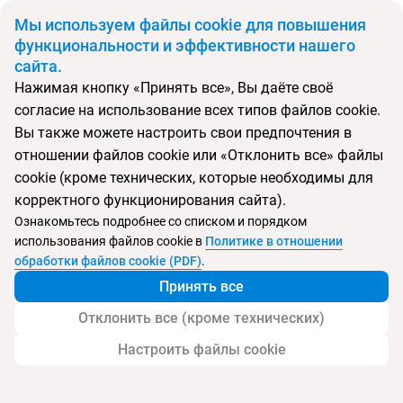
BYN
Мы используем файлы cookie для повышения
функциональности и эффективности нашего
сайта.
Главная
Поиск тура
Sara Lux Apts.
Нажимая кнопку «Принять все», Вы даёте своё
согласие на использование всех типов файлов cookie.
Перейти в подбор
Вы также можете настроить свои предпочтения в
отношении файлов cookie или «Отклонить все» файлы
Черногория, Св. Стефан
cookie (кроме технических, которые необходимы для
корректного функционирования сайта).
Тип:
Семейный
Ознакомьтесь подробнее со списком и порядком
использования файлов cookie в
Политике в отношении
Sara Lux Apts.
обработки файлов cookie (PDF)
.
Принять все
Отклонить все (кроме технических)
Настроить файлы cookie