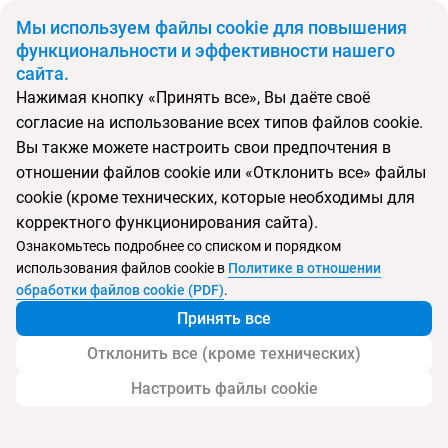
BYN
Мы используем файлы cookie для повышения
функциональности и эффективности нашего
сайта.
Главная
Поиск тура
Sapphire
Нажимая кнопку «Принять все», Вы даёте своё
согласие на использование всех типов файлов cookie.
Перейти в подбор
Вы также можете настроить свои предпочтения в
отношении файлов cookie или «Отклонить все» файлы
Грузия, Бакуриани
cookie (кроме технических, которые необходимы для
корректного функционирования сайта).
Тип:
Семейный
Ознакомьтесь подробнее со списком и порядком
использования файлов cookie в
Политике в отношении
Sapphire
обработки файлов cookie (PDF)
.
Принять все
Отклонить все (кроме технических)
Настроить файлы cookie