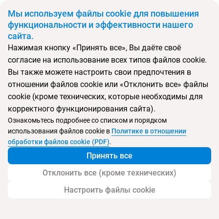
BYN
Мы используем файлы cookie для повышения
функциональности и эффективности нашего
сайта.
Главная
Поиск тура
Sapphire Bayil
Нажимая кнопку «Принять все», Вы даёте своё
согласие на использование всех типов файлов cookie.
Перейти в подбор
Вы также можете настроить свои предпочтения в
отношении файлов cookie или «Отклонить все» файлы
Азербайджан, Баку
cookie (кроме технических, которые необходимы для
корректного функционирования сайта).
Тип:
Городской
Ознакомьтесь подробнее со списком и порядком
использования файлов cookie в
Политике в отношении
Sapphire Bayil
обработки файлов cookie (PDF)
.
Принять все
Отклонить все (кроме технических)
Настроить файлы cookie